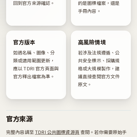
回到官方來源確認。
的是圖標檔案，還是
手冊內容。
官方版本
高風險情境
如遇名稱、圖像、分
若涉及法規遵循、公
類或適用範圍更新，
共安全標示、採購規
應以 TDRI 官方頁面與
格或大規模製作，建
官方釋出檔案為準。
議直接查閱官方文件
原文。
官方來源
完整內容請至
TDRI 公共圖標資源頁
查閱。若你需要原始手